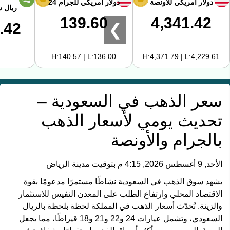
دولار أمريكي للأونصة
دولار أمريكي للجرام 24
ريال 
139.60
4,341.42
.42
❯
H:140.57 | L:136.00
H:4,371.79 | L:4,229.61
سعر الذهب في السعودية –
تحديث يومي لأسعار الذهب
بالجرام والأونصة
الأحد, 9 أغسطس 2026, 4:15 م بتوقيت مدينة الرياض
يشهد سوق الذهب في السعودية نشاطًا مستمرًا مدعومًا بقوة
الاقتصاد المحلي وارتفاع الطلب على المعدن النفيس للاستثمار
والزينة. تُحدّث أسعار الذهب في المملكة لحظة بلحظة بالريال
السعودي، وتشمل عيارات 24 و22 و21 و18 قيراطًا، مما يجعل