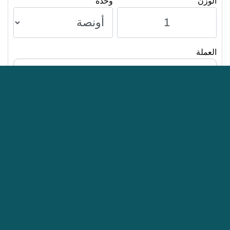
الوزن
وحدة
العملة
SAR
ريال سعودي
16,305.42
العربية
English
من نحن
اخلاء المسئولية
سياسة الخصوصية
اتصل بنا