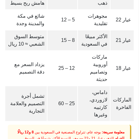
ذهب
هامش ربح بسيط
مجوهرات
شائع في مكة
عيار 22
5 – 12
تقليدية
والمدينة وجدة
الأكثر مبيعًا
متوسط السوق
عيار 21
8 – 15
في السعودية
الشعبي ≈ 10 ريال
ماركات
أوروبية
يزداد السعر مع
عيار 18
12 – 25
وتصاميم
دقة التصميم
حديثة
داماس،
تشمل أجرة
الماركات
لازوردي،
25 – 60
التصميم والعلامة
الفاخرة
كارتييه
التجارية
وغيرها
معلومة سريعة:
بوجه عام، تتراوح المصنعية في السعودية بين
8 و12 ريالًا
للغرام
للذهب عيار 21 و22 — وهي النسبة الأكثر شيوعًا في السوق